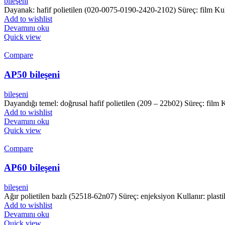
bileşeni
Dayanak: hafif polietilen (020-0075-0190-2420-2102) Süreç: film Kul
Add to wishlist
Devamını oku
Quick view
Compare
AP50 bileşeni
bileşeni
Dayandığı temel: doğrusal hafif polietilen (209 – 22b02) Süreç: fil
Add to wishlist
Devamını oku
Quick view
Compare
AP60 bileşeni
bileşeni
Ağır polietilen bazlı (52518-62n07) Süreç: enjeksiyon Kullanır: plasti
Add to wishlist
Devamını oku
Quick view