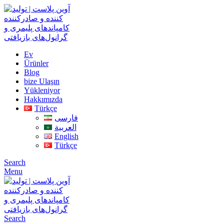
Ev
Ürünler
Blog
bize Ulaşın
Yükleniyor
Hakkımızda
Türkçe
فارسی
العربية
English
Türkçe
Search
Menu
Search