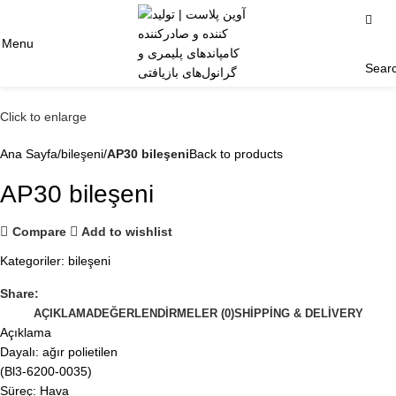
Menu
Sear
Click to enlarge
Ana Sayfa
bileşeni
AP30 bileşeni
Back to products
AP30 bileşeni
Compare
Add to wishlist
Kategoriler:
bileşeni
Share:
AÇIKLAMA
DEĞERLENDIRMELER (0)
SHIPPING & DELIVERY
Açıklama
Dayalı: ağır polietilen
(Bl3-6200-0035)
Süreç: Hava